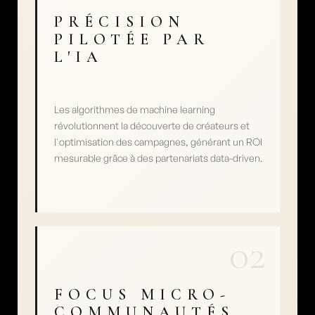
PRÉCISION 
PILOTÉE PAR 
L'IA
Les algorithmes de machine learning 
révolutionnent la découverte de créateurs et 
l'optimisation des campagnes, générant un ROI 
mesurable grâce à des partenariats data-driven.
02
FOCUS MICRO-
COMMUNAUTÉS