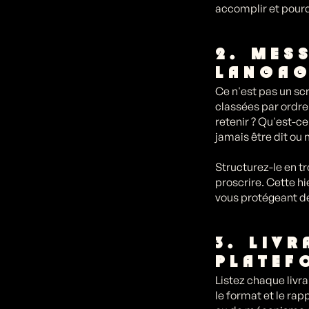
accomplir et pourq
2. MES
LANGA
Ce n'est pas un sc
classées par ordre
retenir ? Qu'est-ce
jamais être dit ou 
Structurez-le en tro
proscrire. Cette hi
vous protégeant de
3. LIV
PLATEF
Listez chaque livra
le format et le rap