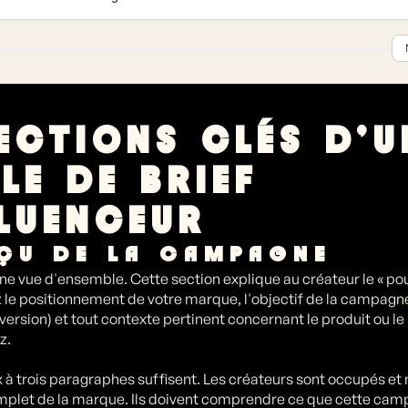
ard
Exclusions concurrentielles
À faire / à éviter visuellement
Couleurs de marque
 échéancier de paiement, et utilisation exacte du contenu. Boost publicitair
? La transparence ici évite les tensions plus tard.
Conditions de paiement
Usage en publicité payante
Périmètre des canaux
SECTIONS CLÉS D'U
LE DE BRIEF
FLUENCEUR
RÇU DE LA CAMPAGNE
vue d'ensemble. Cette section explique au créateur le « pou
le positionnement de votre marque, l'objectif de la campagne
version) et tout contexte pertinent concernant le produit ou 
z.
 à trois paragraphes suffisent. Les créateurs sont occupés et 
mplet de la marque. Ils doivent comprendre ce que cette cam