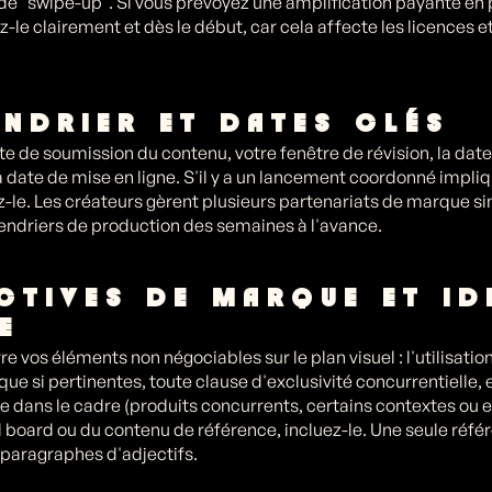
 "swipe-up". Si vous prévoyez une amplification payante en p
-le clairement et dès le début, car cela affecte les licences et
ENDRIER ET DATES CLÉS
ite de soumission du contenu, votre fenêtre de révision, la date
a date de mise en ligne. S'il y a un lancement coordonné impli
z-le. Les créateurs gèrent plusieurs partenariats de marque 
alendriers de production des semaines à l'avance.
ECTIVES DE MARQUE ET ID
E
e vos éléments non négociables sur le plan visuel : l'utilisation
ue si pertinentes, toute clause d'exclusivité concurrentielle, e
e dans le cadre (produits concurrents, certains contextes ou 
board ou du contenu de référence, incluez-le. Une seule référ
s paragraphes d'adjectifs.