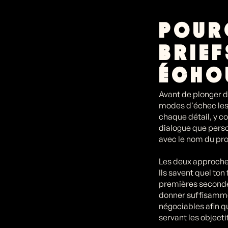
POUR
BRIE
ÉCHO
Avant de plonger d
modes d'échec les
chaque détail, y c
dialogue que perso
avec le nom du pro
Les deux approches
Ils savent quel ton
premières secondes.
donner suffisammen
négociables afin q
servant les object