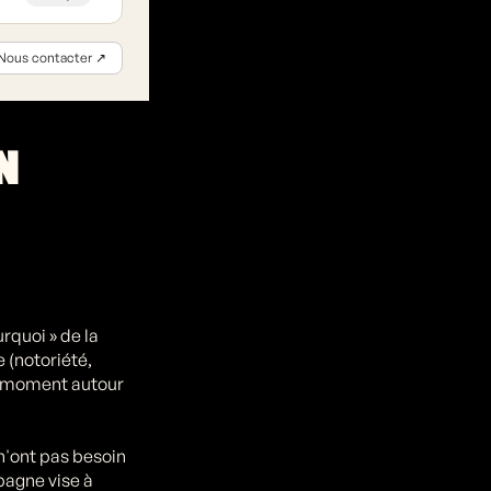
e ? Canaux
Nous contacter ↗
N
rquoi » de la
 (notoriété,
le moment autour
n'ont pas besoin
pagne vise à