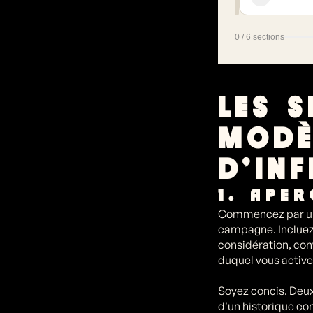
Moodbo
Montant,
propres 
0 / 6 sections
Montant
LES 
MODÈ
D'IN
1. APE
Commencez par une 
campagne. Incluez 
considération, con
duquel vous active
Soyez concis. Deux
d'un historique co