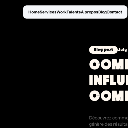
Home
Services
Work
Talents
À propos
Blog
Contact
July
Blog post
COMM
INFL
COMP
Découvrez comment
génère des résulta