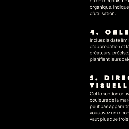
ou de mécanisme de
organique, indiquez
d'utilisation.
4. CAL
Incluez la date lim
d'approbation et l
créateurs, précise
planifient leurs c
5. DIR
VISUELL
Cette section couvr
couleurs de la marq
peut pas apparaîtr
vous avez un mood 
vaut plus que troi