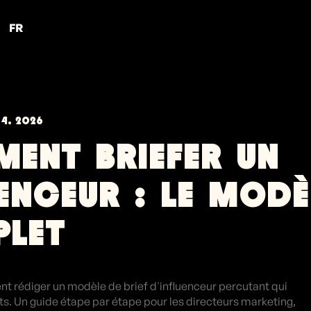
FR
 4, 2026
ENT BRIEFER UN
UENCEUR : LE MODÈ
LET
 rédiger un modèle de brief d'influenceur percutant qui
ts. Un guide étape par étape pour les directeurs marketing,