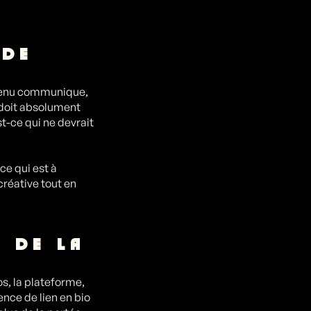
 DE
ntenu communique,
c doit absolument
st-ce qui ne devrait
 ce qui est à
créative tout en
S DE LA
os, la plateforme,
ence de lien en bio