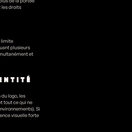
lus de la portée
 les droits
 limite
quant plusieurs
simultanément et
ENTITÉ
 du logo, les
t tout ce qui ne
environnements). Si
ence visuelle forte